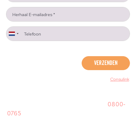
Herhaal E-mailadres
*
Telefoon
SLUITEN
Powered by
Consulink
.
Je kunt ons gemakkelijk bereiken op
0800-
0765
van maandag tot vrijdag tussen 9:00 en
17:00 uur.