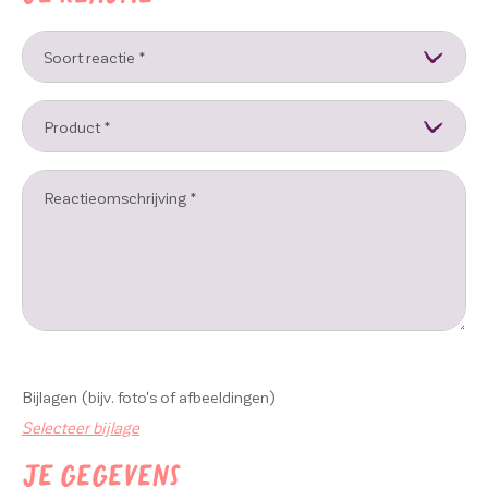
Soort reactie
*
Product
*
Reactieomschrijving
*
750
karakters over
Bijlagen
(bijv. foto's of afbeeldingen)
Selecteer bijlage
Je gegevens