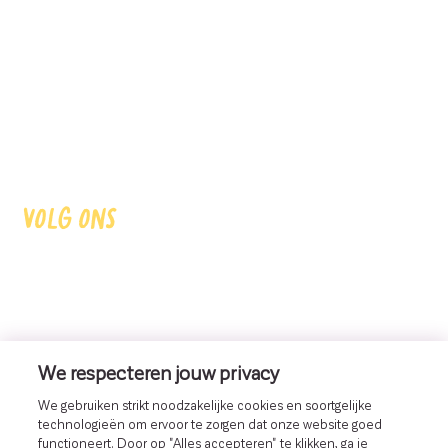
PRODUCTEN
WAAR TE KOOP
FAQ
CONTACT
VOLG ONS
We respecteren jouw privacy
We gebruiken strikt noodzakelijke cookies en soortgelijke
technologieën om ervoor te zorgen dat onze website goed
Valess is een merk van FrieslandCampina.
functioneert. Door op "Alles accepteren" te klikken, ga je
FrieslandCampina voorziet dagelijks miljoenen