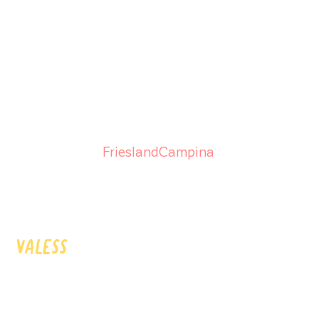
De velden met * hebben wij minimaal nodig om
u zo goed mogelijk te kunnen helpen. Wij
gebruiken uw gegevens niet ongevraagd voor
andere doeleinden.
Voor meer informatie verwijzen wij je graag
door naar de privacy voorwaarden van
FrieslandCampina
.
VALESS
HOME
OVER VALESS