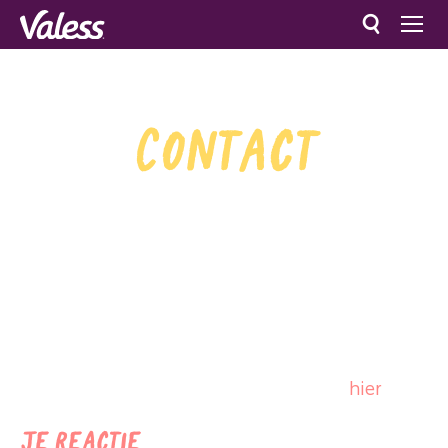
Overslaan en naar de inhoud gaan
Zoeken
Contact
Of je nu vragen of feedback hebt over onze
producten, of gewoon een foto of een verhaal
wilt delen, neem hier contact met ons op. We
zijn er om te helpen en kijken ernaar uit om
met je in contact te komen! De antwoorden op
de meest gestelde vragen vind je
hier
.
Je reactie