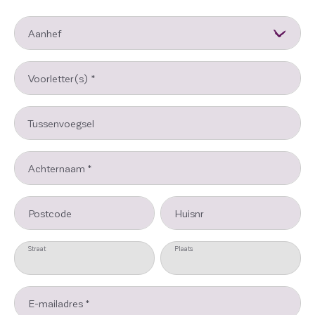
Aanhef
Voorletter(s)
*
Tussenvoegsel
Achternaam
*
Postcode
Huisnr
Straat
Plaats
E-mailadres
*